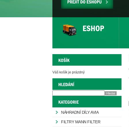
PŘEJÍT
DO
ESHOPU
Váš košík je prázdný
NÁHRADNÍ DÍLY AVIA
FILTRY MANN FILTER