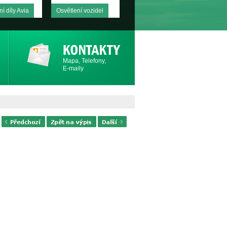
í díly Avia
Osvětlení vozidel
Mapa, Telefony,
E-maily