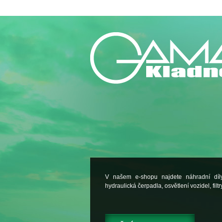
V našem e-shopu najdete náhradní dí
hydraulická čerpadla, osvětlení vozidel, filtry.