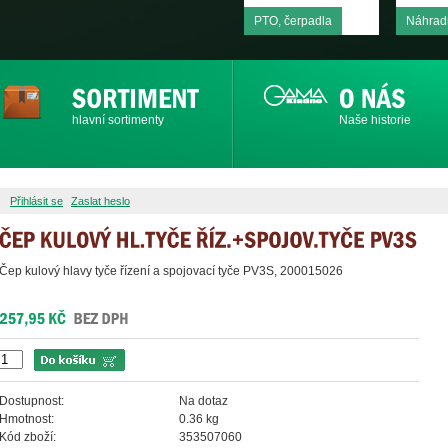
PTO, čerpadla
Náhradn
hlavní sortimenty
Naše historie
Přihlásit se
Zaslat heslo
Čep kulový hlavy tyče řízení a spojovací tyče PV3S, 200015026
Dostupnost:
Na dotaz
Hmotnost:
0.36 kg
Kód zboží:
353507060