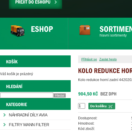
PŘEJÍT
DO
ESHOPU
hlavní sortimenty
Přihlásit se
Zaslat heslo
Váš košík je prázdný
Kolo redukce horní zadní 44202
NÁHRADNÍ DÍLY AVIA
Dostupnost:
Hmotnost:
FILTRY MANN FILTER
Kód zboží: