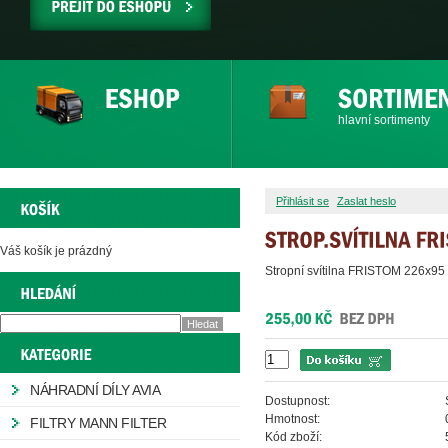
PŘEJÍT
DO
ESHOPU
hlavní sortimenty
Přihlásit se
Zaslat heslo
Váš košík je prázdný
Stropní svítilna FRISTOM 226x9
NÁHRADNÍ DÍLY AVIA
Dostupnost:
Hmotnost:
FILTRY MANN FILTER
Kód zboží: