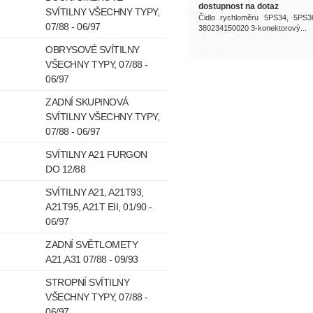
dostupnost na dotaz
SVÍTILNY VŠECHNY TYPY,
Čidlo rychloměru 5PS34, 5PS3
07/88 - 06/97
380234150020 3-konektorový...
OBRYSOVÉ SVÍTILNY
VŠECHNY TYPY, 07/88 -
06/97
ZADNÍ SKUPINOVÁ
SVÍTILNY VŠECHNY TYPY,
07/88 - 06/97
SVÍTILNY A21 FURGON
DO 12/88
SVÍTILNY A21, A21T93,
A21T95, A21T EII, 01/90 -
06/97
ZADNÍ SVĚTLOMETY
A21,A31 07/88 - 09/93
STROPNÍ SVÍTILNY
VŠECHNY TYPY, 07/88 -
06/97