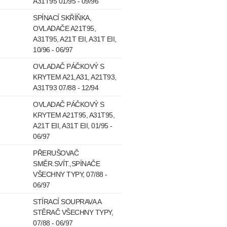
A31T95 01/95 - 09/96
SPÍNACÍ SKŘÍŇKA,
OVLADAČE A21T95,
A31T95, A21T EII, A31T EII,
10/96 - 06/97
OVLADAČ PÁČKOVÝ S
KRYTEM A21,A31, A21T93,
A31T93 07/88 - 12/94
OVLADAČ PÁČKOVÝ S
KRYTEM A21T95, A31T95,
A21T EII, A31T EII, 01/95 -
06/97
PŘERUŠOVAČ
SMĚR.SVÍT.,SPÍNAČE
VŠECHNY TYPY, 07/88 -
06/97
STÍRACÍ SOUPRAVA A
STĚRAČ VŠECHNY TYPY,
07/88 - 06/97