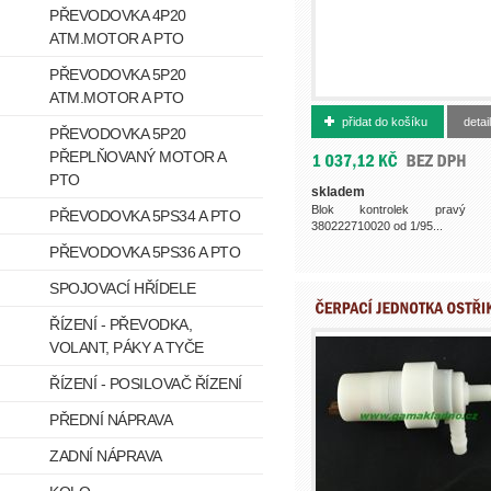
PŘEVODOVKA 4P20
ATM.MOTOR A PTO
PŘEVODOVKA 5P20
ATM.MOTOR A PTO
362925091
přidat do košíku
detail
PŘEVODOVKA 5P20
PŘEPLŇOVANÝ MOTOR A
PTO
skladem
Blok kontrolek pravý 
PŘEVODOVKA 5PS34 A PTO
380222710020 od 1/95...
PŘEVODOVKA 5PS36 A PTO
SPOJOVACÍ HŘÍDELE
ŘÍZENÍ - PŘEVODKA,
VOLANT, PÁKY A TYČE
ŘÍZENÍ - POSILOVAČ ŘÍZENÍ
PŘEDNÍ NÁPRAVA
ZADNÍ NÁPRAVA