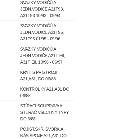
SVAZKY VODIČŮ A
JEDN.VODIČE A21T93,
A31T93 10/93 - 09/94
SVAZKY VODIČŮ A
JEDN.VODIČE A21T95,
A31T95 01/95 - 09/96
SVAZKY VODIČŮ A
JEDN.VODIČE A21T EII,
A31T EII, 10/96 - 06/97
KRYT S PŘÍSTROJI
A21,A31, DO 06/88
KONTROLKY A21,A31 DO
06/88
STÍRACÍ SOUPRAVA A
STĚRAČ VŠECHNY TYPY
DO 6/88
POJIST.SKŘ.,SVORK.A
NÁS.SPOJE A21,A31 DO