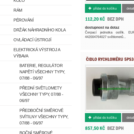
KOLO
362930290
přidat do košíku
detail
RÁM
PÉROVÁNÍ
dostupnost na dotaz
DRŽÁK NÁHRADNÍHO KOLA
Čerpací jednotka ostřik. E
442004764027 světlometů...
OVLÁDACÍ ÚSTROJÍ
ELEKTRICKÁ VÝSTROJ A
VÝBAVA
BATERIE, REGULÁTOR
NAPĚTÍ VŠECHNY TYPY,
07/88 - 06/97
PŘEDNÍ SVĚTLOMETY
VŠECHNY TYPY, 07/88 -
06/97
PŘEDBOČNÍ SMĚROVÉ
364981410
SVÍTILNY VŠECHNY TYPY,
přidat do košíku
detail
07/88 - 06/97
BOČNÍ SMĚROVÉ