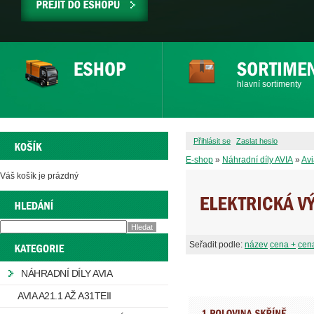
PŘEJÍT
DO
ESHOPU
hlavní sortimenty
Přihlásit se
Zaslat heslo
E-shop
»
Náhradní díly AVIA
»
Avi
Váš košík je prázdný
Seřadit podle:
název
cena +
cena
NÁHRADNÍ DÍLY AVIA
AVIA A21.1 AŽ A31TEII