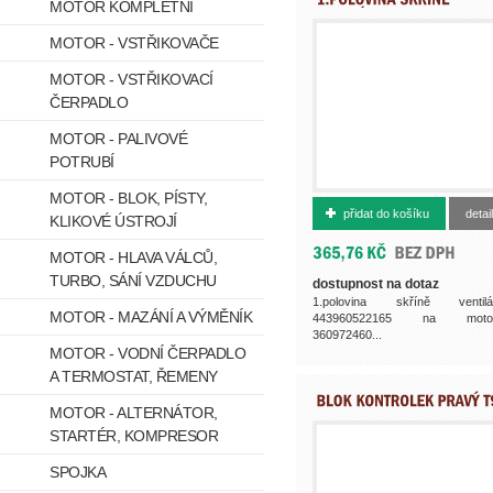
MOTOR KOMPLETNÍ
MOTOR - VSTŘIKOVAČE
MOTOR - VSTŘIKOVACÍ
ČERPADLO
MOTOR - PALIVOVÉ
POTRUBÍ
MOTOR - BLOK, PÍSTY,
361972462
přidat do košíku
detail
KLIKOVÉ ÚSTROJÍ
MOTOR - HLAVA VÁLCŮ,
TURBO, SÁNÍ VZDUCHU
dostupnost na dotaz
1.polovina skříně ventilá
MOTOR - MAZÁNÍ A VÝMĚNÍK
443960522165 na motor
360972460...
MOTOR - VODNÍ ČERPADLO
A TERMOSTAT, ŘEMENY
MOTOR - ALTERNÁTOR,
STARTÉR, KOMPRESOR
SPOJKA