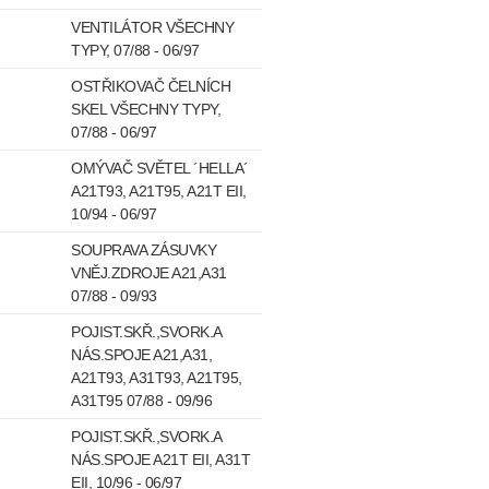
VENTILÁTOR VŠECHNY
TYPY, 07/88 - 06/97
OSTŘIKOVAČ ČELNÍCH
SKEL VŠECHNY TYPY,
07/88 - 06/97
OMÝVAČ SVĚTEL ´HELLA´
A21T93, A21T95, A21T EII,
10/94 - 06/97
SOUPRAVA ZÁSUVKY
VNĚJ.ZDROJE A21,A31
07/88 - 09/93
POJIST.SKŘ.,SVORK.A
NÁS.SPOJE A21,A31,
A21T93, A31T93, A21T95,
A31T95 07/88 - 09/96
POJIST.SKŘ.,SVORK.A
NÁS.SPOJE A21T EII, A31T
EII, 10/96 - 06/97