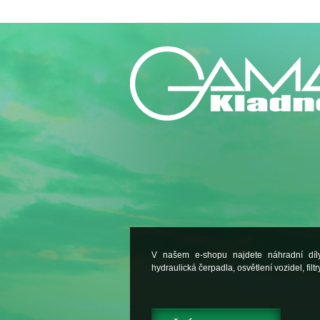
V našem e-shopu najdete náhradní dí
hydraulická čerpadla, osvětlení vozidel, filtry.