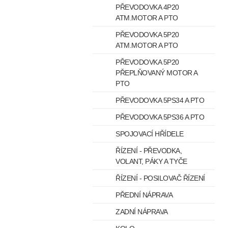
PŘEVODOVKA 4P20
ATM.MOTOR A PTO
PŘEVODOVKA 5P20
ATM.MOTOR A PTO
PŘEVODOVKA 5P20
PŘEPLŇOVANÝ MOTOR A
PTO
PŘEVODOVKA 5PS34 A PTO
PŘEVODOVKA 5PS36 A PTO
SPOJOVACÍ HŘÍDELE
ŘÍZENÍ - PŘEVODKA,
VOLANT, PÁKY A TYČE
ŘÍZENÍ - POSILOVAČ ŘÍZENÍ
PŘEDNÍ NÁPRAVA
ZADNÍ NÁPRAVA