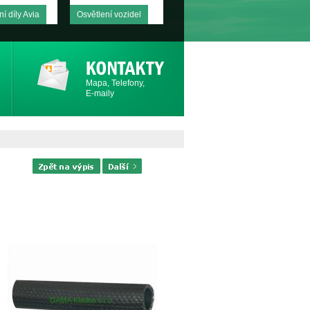
í díly Avia
Osvětlení vozidel
Mapa, Telefony,
E-maily