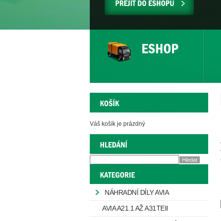
PŘEJÍT
DO
ESHOPU
Váš košík je prázdný
NÁHRADNÍ DÍLY AVIA
AVIA A21.1 AŽ A31TEII