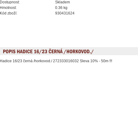
Dostupnost:
Skladem
Hmotnost:
0.36 kg
Kód zboží:
930431624
Hadice 16/23 černá /horkovod./ 272333016032 Sleva 10% - 50m !!!