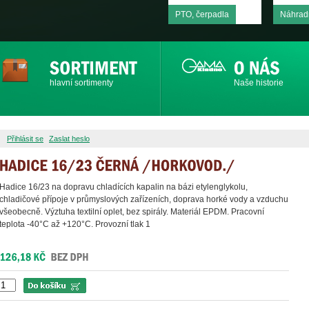
PTO, čerpadla
Náhradn
hlavní sortimenty
Naše historie
Přihlásit se
Zaslat heslo
Hadice 16/23 na dopravu chladících kapalin na bázi etylenglykolu,
chladičové přípoje v průmyslových zařízeních, doprava horké vody a vzduchu
všeobecně. Výztuha textilní oplet, bez spirály. Materiál EPDM. Pracovní
teplota -40°C až +120°C. Provozní tlak 1