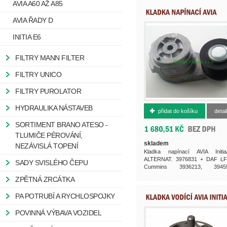
AVIA A60 AŽ A85
AVIA ŘADY D
INITIA E6
FILTRY MANN FILTER
FILTRY UNICO
FILTRY PUROLATOR
3976834001
HYDRAULIKA NÁSTAVEB
přidat do košíku
detail
SORTIMENT BRANO ATESO -
TLUMIČE PÉROVÁNÍ,
skladem
NEZÁVISLÁ TOPENÍ
Kladka napínací AVIA Initia
ALTERNAT. 3976831 + DAF LF
SADY SVISLÉHO ČEPU
Cummins 3936213, 39455
3957434, 3976831, 3976834, ...
ZPĚTNÁ ZRCÁTKA
PA POTRUBÍ A RYCHLOSPOJKY
POVINNÁ VÝBAVA VOZIDEL