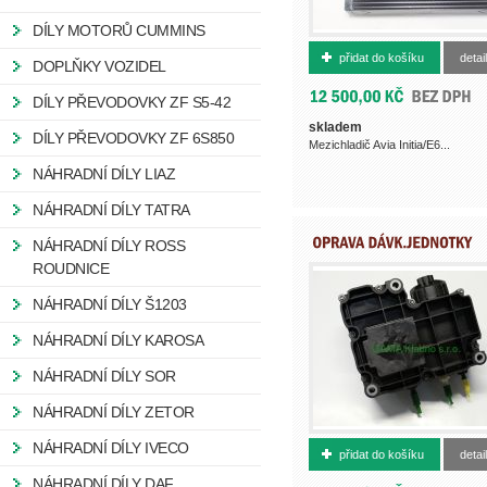
DÍLY MOTORŮ CUMMINS
422620040
přidat do košíku
detail
DOPLŇKY VOZIDEL
DÍLY PŘEVODOVKY ZF S5-42
skladem
DÍLY PŘEVODOVKY ZF 6S850
Mezichladič Avia Initia/E6...
NÁHRADNÍ DÍLY LIAZ
NÁHRADNÍ DÍLY TATRA
NÁHRADNÍ DÍLY ROSS
ROUDNICE
NÁHRADNÍ DÍLY Š1203
NÁHRADNÍ DÍLY KAROSA
NÁHRADNÍ DÍLY SOR
NÁHRADNÍ DÍLY ZETOR
438765800R
NÁHRADNÍ DÍLY IVECO
přidat do košíku
detail
NÁHRADNÍ DÍLY DAF