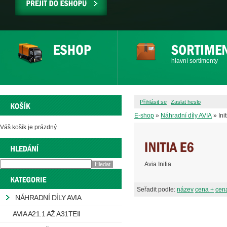
PŘEJÍT
DO
ESHOPU
hlavní sortimenty
Přihlásit se
Zaslat heslo
E-shop
»
Náhradní díly AVIA
» Ini
Váš košík je prázdný
Avia Initia
Seřadit podle:
název
cena +
cena
NÁHRADNÍ DÍLY AVIA
AVIA A21.1 AŽ A31TEII