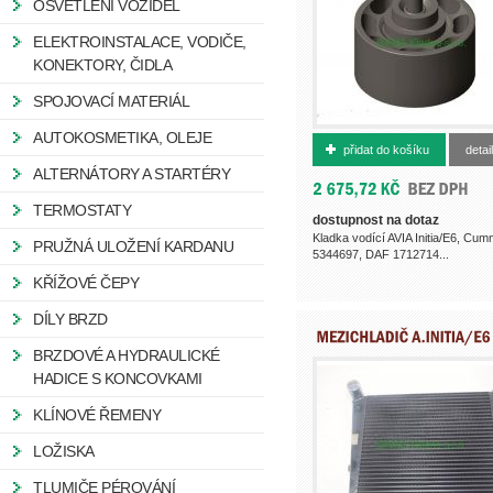
OSVĚTLENÍ VOZIDEL
ELEKTROINSTALACE, VODIČE,
KONEKTORY, ČIDLA
SPOJOVACÍ MATERIÁL
534469700
AUTOKOSMETIKA, OLEJE
přidat do košíku
detail
ALTERNÁTORY A STARTÉRY
TERMOSTATY
dostupnost na dotaz
Kladka vodící AVIA Initia/E6, Cum
PRUŽNÁ ULOŽENÍ KARDANU
5344697, DAF 1712714...
KŘÍŽOVÉ ČEPY
DÍLY BRZD
BRZDOVÉ A HYDRAULICKÉ
HADICE S KONCOVKAMI
KLÍNOVÉ ŘEMENY
LOŽISKA
TLUMIČE PÉROVÁNÍ