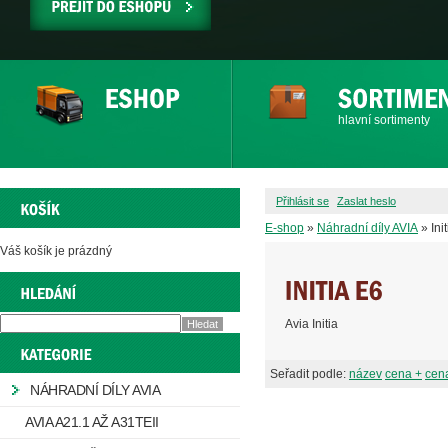
PŘEJÍT
DO
ESHOPU
hlavní sortimenty
Přihlásit se
Zaslat heslo
E-shop
»
Náhradní díly AVIA
» Ini
Váš košík je prázdný
Avia Initia
Seřadit podle:
název
cena +
cena
NÁHRADNÍ DÍLY AVIA
AVIA A21.1 AŽ A31TEII