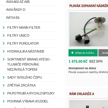
AVIA A60 AŽ A85
AVIA ŘADY D
INITIA E6
FILTRY MANN FILTER
FILTRY UNICO
FILTRY PUROLATOR
422820702
HYDRAULIKA NÁSTAVEB
přidat do košíku
detail
SORTIMENT BRANO ATESO -
TLUMIČE PÉROVÁNÍ,
dostupnost na dotaz
NEZÁVISLÁ TOPENÍ
Plovák expansní nádržky AVIA/Initi
SADY SVISLÉHO ČEPU
ZPĚTNÁ ZRCÁTKA
PA POTRUBÍ A RYCHLOSPOJKY
POVINNÁ VÝBAVA VOZIDEL