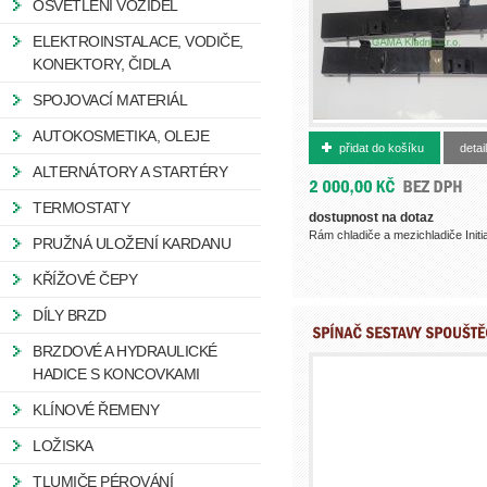
OSVĚTLENÍ VOZIDEL
ELEKTROINSTALACE, VODIČE,
KONEKTORY, ČIDLA
SPOJOVACÍ MATERIÁL
4226200001
AUTOKOSMETIKA, OLEJE
přidat do košíku
detail
ALTERNÁTORY A STARTÉRY
TERMOSTATY
dostupnost na dotaz
Rám chladiče a mezichladiče Initia
PRUŽNÁ ULOŽENÍ KARDANU
KŘÍŽOVÉ ČEPY
DÍLY BRZD
BRZDOVÉ A HYDRAULICKÉ
HADICE S KONCOVKAMI
KLÍNOVÉ ŘEMENY
LOŽISKA
TLUMIČE PÉROVÁNÍ