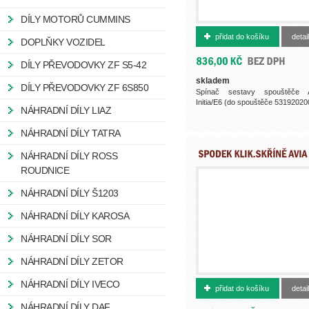
DÍLY MOTORŮ CUMMINS
500016789
přidat do košíku
detail
DOPLŇKY VOZIDEL
DÍLY PŘEVODOVKY ZF S5-42
skladem
DÍLY PŘEVODOVKY ZF 6S850
Spínač sestavy spouštěče 
Initia/E6 (do spouštěče 531920200
NÁHRADNÍ DÍLY LIAZ
NÁHRADNÍ DÍLY TATRA
NÁHRADNÍ DÍLY ROSS
ROUDNICE
NÁHRADNÍ DÍLY Š1203
NÁHRADNÍ DÍLY KAROSA
NÁHRADNÍ DÍLY SOR
NÁHRADNÍ DÍLY ZETOR
530871600
NÁHRADNÍ DÍLY IVECO
přidat do košíku
detail
NÁHRADNÍ DÍLY DAF