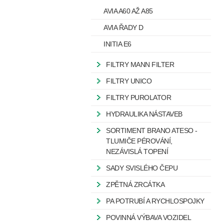
AVIA A60 AŽ A85
AVIA ŘADY D
INITIA E6
FILTRY MANN FILTER
FILTRY UNICO
FILTRY PUROLATOR
HYDRAULIKA NÁSTAVEB
SORTIMENT BRANO ATESO -
TLUMIČE PÉROVÁNÍ,
NEZÁVISLÁ TOPENÍ
SADY SVISLÉHO ČEPU
ZPĚTNÁ ZRCÁTKA
PA POTRUBÍ A RYCHLOSPOJKY
POVINNÁ VÝBAVA VOZIDEL