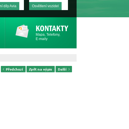
í díly Avia
Osvětlení vozidel
Mapa, Telefony,
E-maily