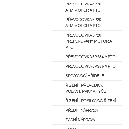
PŘEVODOVKA 4P20
ATM.MOTOR A PTO
PŘEVODOVKA 5P20
ATM.MOTOR A PTO
PŘEVODOVKA 5P20
PŘEPLŇOVANÝ MOTOR A
PTO
PŘEVODOVKA 5PS34 A PTO
PŘEVODOVKA 5PS36 A PTO
SPOJOVACÍ HŘÍDELE
ŘÍZENÍ - PŘEVODKA,
VOLANT, PÁKY A TYČE
ŘÍZENÍ - POSILOVAČ ŘÍZENÍ
PŘEDNÍ NÁPRAVA
ZADNÍ NÁPRAVA