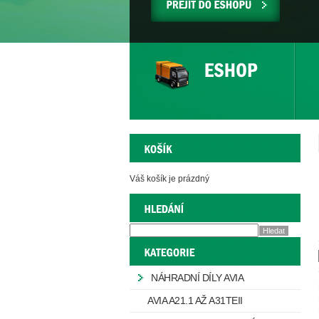
PŘEJÍT
DO
ESHOPU
Váš košík je prázdný
NÁHRADNÍ DÍLY AVIA
AVIA A21.1 AŽ A31TEII