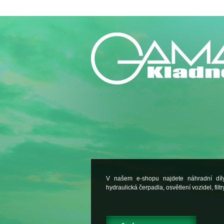
V našem e-shopu najdete náhradní dí
hydraulická čerpadla, osvětlení vozidel, filtry.