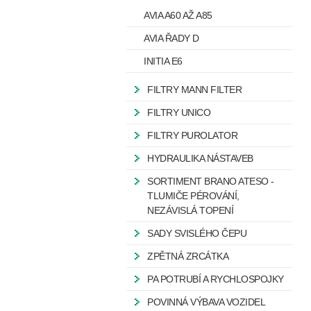
AVIA A60 AŽ A85
AVIA ŘADY D
INITIA E6
FILTRY MANN FILTER
FILTRY UNICO
FILTRY PUROLATOR
HYDRAULIKA NÁSTAVEB
SORTIMENT BRANO ATESO -
TLUMIČE PÉROVÁNÍ,
NEZÁVISLÁ TOPENÍ
SADY SVISLÉHO ČEPU
ZPĚTNÁ ZRCÁTKA
PA POTRUBÍ A RYCHLOSPOJKY
POVINNÁ VÝBAVA VOZIDEL