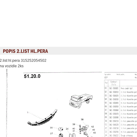
2.list hl.pera 315252054502
na vozidle 2ks