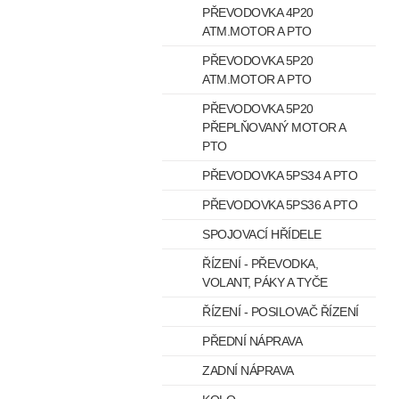
PŘEVODOVKA 4P20
ATM.MOTOR A PTO
PŘEVODOVKA 5P20
ATM.MOTOR A PTO
PŘEVODOVKA 5P20
PŘEPLŇOVANÝ MOTOR A
PTO
PŘEVODOVKA 5PS34 A PTO
PŘEVODOVKA 5PS36 A PTO
SPOJOVACÍ HŘÍDELE
ŘÍZENÍ - PŘEVODKA,
VOLANT, PÁKY A TYČE
ŘÍZENÍ - POSILOVAČ ŘÍZENÍ
PŘEDNÍ NÁPRAVA
ZADNÍ NÁPRAVA