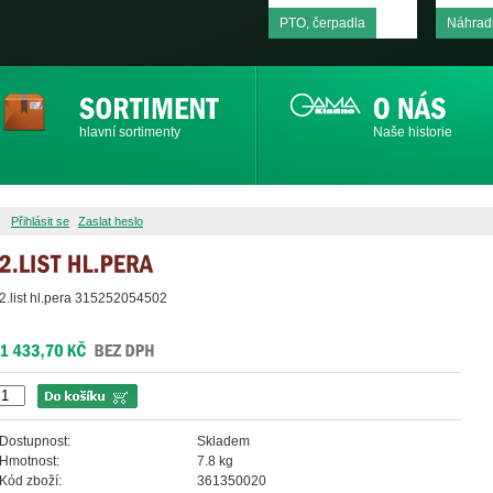
PTO, čerpadla
Náhradn
hlavní sortimenty
Naše historie
Přihlásit se
Zaslat heslo
2.list hl.pera 315252054502
Dostupnost:
Skladem
Hmotnost:
7.8 kg
Kód zboží:
361350020