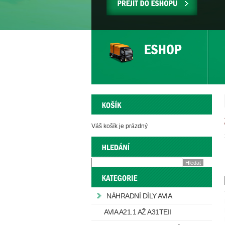
PŘEJÍT
DO
ESHOPU
Váš košík je prázdný
NÁHRADNÍ DÍLY AVIA
AVIA A21.1 AŽ A31TEII