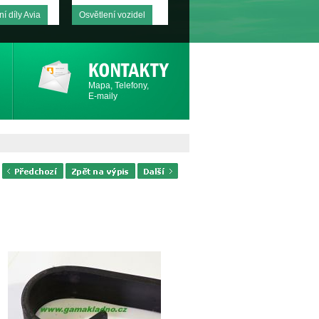
í díly Avia
Osvětlení vozidel
Mapa, Telefony,
E-maily