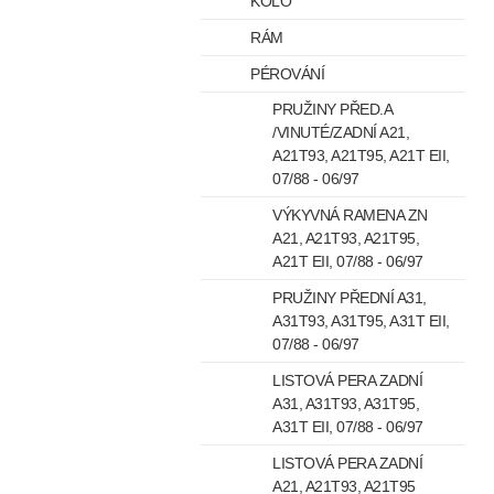
KOLO
RÁM
PÉROVÁNÍ
PRUŽINY PŘED.A
/VINUTÉ/ZADNÍ A21,
A21T93, A21T95, A21T EII,
07/88 - 06/97
VÝKYVNÁ RAMENA ZN
A21, A21T93, A21T95,
A21T EII, 07/88 - 06/97
PRUŽINY PŘEDNÍ A31,
A31T93, A31T95, A31T EII,
07/88 - 06/97
LISTOVÁ PERA ZADNÍ
A31, A31T93, A31T95,
A31T EII, 07/88 - 06/97
LISTOVÁ PERA ZADNÍ
A21, A21T93, A21T95