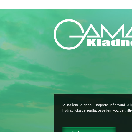
V našem e-shopu najdete náhradní dí
hydraulická čerpadla, osvětlení vozidel, filtry.