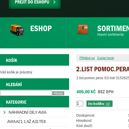
PŘEJÍT
DO
ESHOPU
hlavní sortimenty
Přihlásit se
Zaslat heslo
Váš košík je prázdný
2.list pomoc.pera /10.list/ 31526
NÁHRADNÍ DÍLY AVIA
Dostupnost:
Hmotnost:
AVIA A21.1 AŽ A31TEII
Kód zboží: