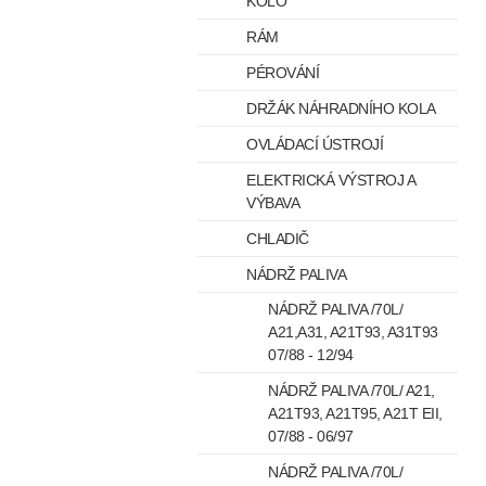
KOLO
RÁM
PÉROVÁNÍ
DRŽÁK NÁHRADNÍHO KOLA
OVLÁDACÍ ÚSTROJÍ
ELEKTRICKÁ VÝSTROJ A
VÝBAVA
CHLADIČ
NÁDRŽ PALIVA
NÁDRŽ PALIVA /70L/
A21,A31, A21T93, A31T93
07/88 - 12/94
NÁDRŽ PALIVA /70L/ A21,
A21T93, A21T95, A21T EII,
07/88 - 06/97
NÁDRŽ PALIVA /70L/