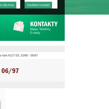
í díly Avia
Osvětlení vozidel
Mapa, Telefony,
E-maily
va-rám A31T EII, 10/96 - 06/97