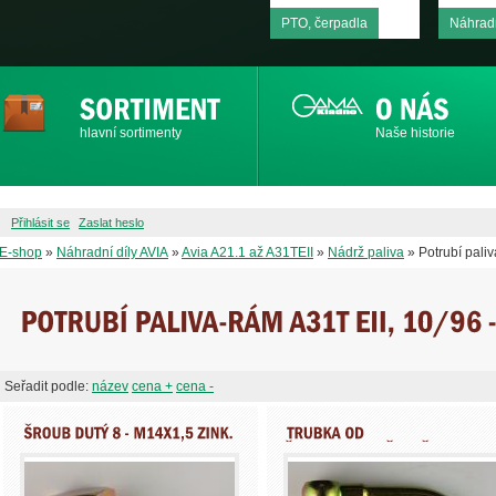
PTO, čerpadla
Náhradn
hlavní sortimenty
Naše historie
Přihlásit se
Zaslat heslo
E-shop
»
Náhradní díly AVIA
»
Avia A21.1 až A31TEII
»
Nádrž paliva
» Potrubí pali
Seřadit podle:
název
cena +
cena -