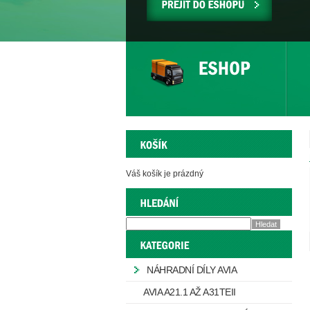
PŘEJÍT
DO
ESHOPU
Váš košík je prázdný
NÁHRADNÍ DÍLY AVIA
AVIA A21.1 AŽ A31TEII