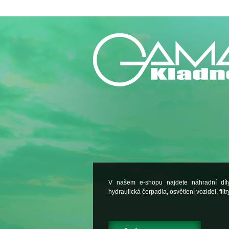
V našem e-shopu najdete náhradní dí
hydraulická čerpadla, osvětlení vozidel, filtry.