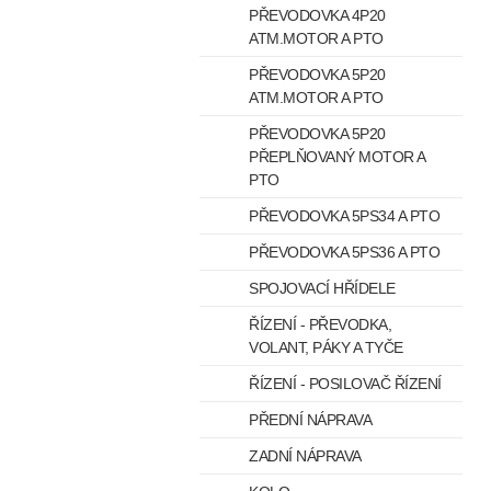
PŘEVODOVKA 4P20
ATM.MOTOR A PTO
PŘEVODOVKA 5P20
ATM.MOTOR A PTO
PŘEVODOVKA 5P20
PŘEPLŇOVANÝ MOTOR A
PTO
PŘEVODOVKA 5PS34 A PTO
PŘEVODOVKA 5PS36 A PTO
SPOJOVACÍ HŘÍDELE
ŘÍZENÍ - PŘEVODKA,
VOLANT, PÁKY A TYČE
ŘÍZENÍ - POSILOVAČ ŘÍZENÍ
PŘEDNÍ NÁPRAVA
ZADNÍ NÁPRAVA