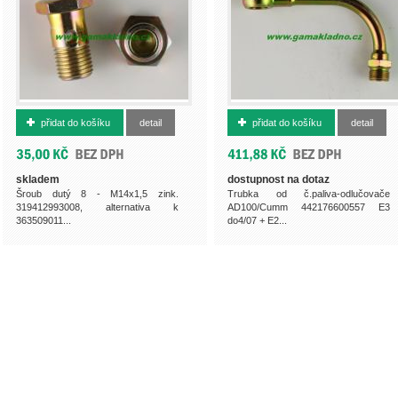
993823114
365610202
přidat do košíku
detail
přidat do košíku
detail
skladem
dostupnost na dotaz
Šroub dutý 8 - M14x1,5 zink.
Trubka od č.paliva-odlučovače
319412993008, alternativa k
AD100/Cumm 442176600557 E3
363509011...
do4/07 + E2...