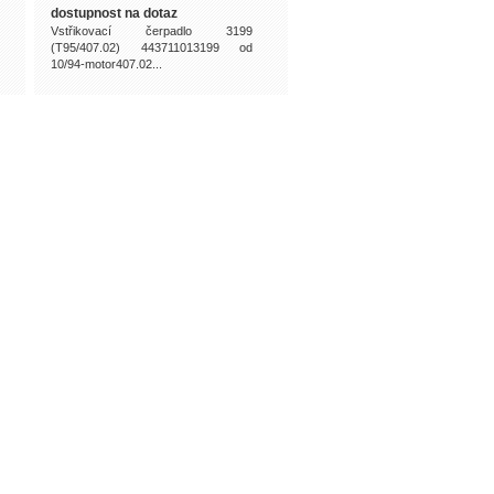
dostupnost na dotaz
Vstřikovací čerpadlo 3199
(T95/407.02) 443711013199 od
10/94-motor407.02...