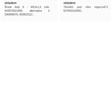
skladem
skladem
Šroub dutý 6 - M12x1,5 zink.
Těsnění pod víko regul.vstř.č.
443972621906, alternativa k
627833115050...
336968670, 993823112...