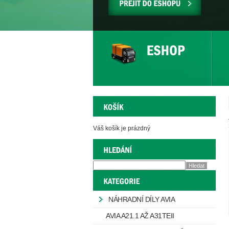
PŘEJÍT
DO
ESHOPU
Váš košík je prázdný
NÁHRADNÍ DÍLY AVIA
AVIA A21.1 AŽ A31TEII