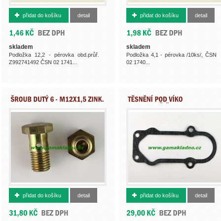
992741492
992740484
přidat do košíku
detail
přidat do košíku
detail
skladem
skladem
Podložka 12,2 - pérovka obd.průř.
Podložka 4,1 - pérovka /10ks/, ČSN
Z992741492 ČSN 02 1741...
02 1740...
754961670
754962851
přidat do košíku
detail
přidat do košíku
detail