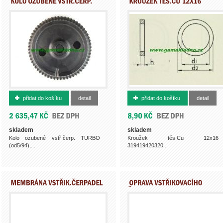
362961290
933821216
přidat do košíku
detail
přidat do košíku
detail
skladem
skladem
Kolo ozubené vstř.čerp. TURBO
Kroužek těs.Cu 12x16
(od5/94),...
319419420320...