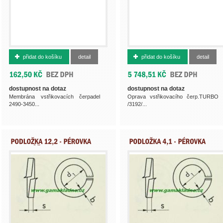
31090863
500011872
přidat do košíku
detail
přidat do košíku
detail
dostupnost na dotaz
dostupnost na dotaz
Membrána vstřikovacích čerpadel
Oprava vstřikovacího čerp.TURBO
2490-3450...
/3192/...