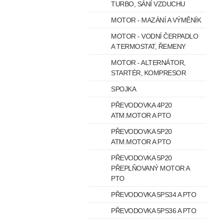
TURBO, SÁNÍ VZDUCHU
MOTOR - MAZÁNÍ A VÝMĚNÍK
MOTOR - VODNÍ ČERPADLO
A TERMOSTAT, ŘEMENY
MOTOR - ALTERNÁTOR,
STARTÉR, KOMPRESOR
SPOJKA
PŘEVODOVKA 4P20
ATM.MOTOR A PTO
PŘEVODOVKA 5P20
ATM.MOTOR A PTO
PŘEVODOVKA 5P20
PŘEPLŇOVANÝ MOTOR A
PTO
PŘEVODOVKA 5PS34 A PTO
PŘEVODOVKA 5PS36 A PTO