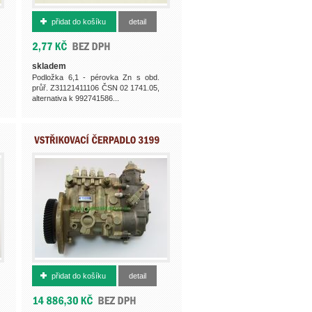
992741486
přidat do košíku
detail
skladem
Podložka 6,1 - pérovka Zn s obd.
průř. Z31121411106 ČSN 02 1741.05,
alternativa k 992741586...
363961051
přidat do košíku
detail