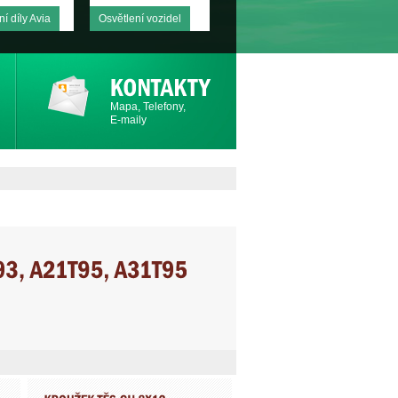
í díly Avia
Osvětlení vozidel
Mapa, Telefony,
E-maily