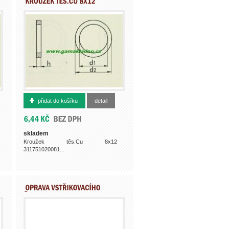
933820812
přidat do košíku
detail
skladem
Kroužek těs.Cu 8x12
311751020081...