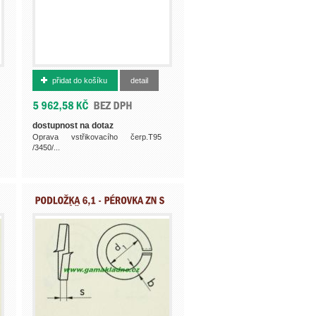
500002573
přidat do košíku
detail
dostupnost na dotaz
Oprava vstřikovacího čerp.T95
/3450/...