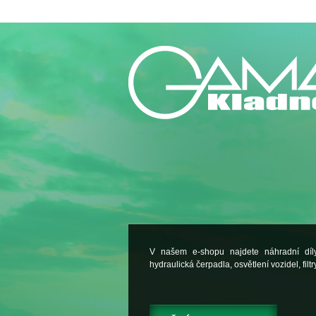
V našem e-shopu najdete náhradní dí
hydraulická čerpadla, osvětlení vozidel, filtry.