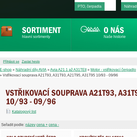
PTO, čerpadla
Náhradn
hlavní sortimenty
Naše historie
Přihlásit se
Zaslat heslo
E-shop
»
Náhradní díly AVIA
»
Avia A21.1 až A31TEII
»
Motor - vstřikovací čerpadlo
» Vstřikovací souprava A21T93, A31T93, A21T95, A31T95 10/93 - 09/96
Katalogový list
Seřadit podle:
název
cena +
cena -