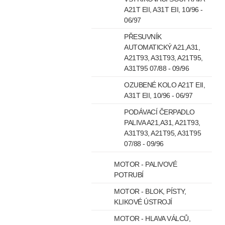
A21T EII, A31T EII, 10/96 -
06/97
PŘESUVNÍK
AUTOMATICKÝ A21,A31,
A21T93, A31T93, A21T95,
A31T95 07/88 - 09/96
OZUBENÉ KOLO A21T EII,
A31T EII, 10/96 - 06/97
PODÁVACÍ ČERPADLO
PALIVA A21,A31, A21T93,
A31T93, A21T95, A31T95
07/88 - 09/96
MOTOR - PALIVOVÉ
POTRUBÍ
MOTOR - BLOK, PÍSTY,
KLIKOVÉ ÚSTROJÍ
MOTOR - HLAVA VÁLCŮ,